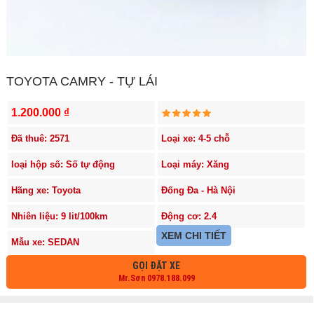
TOYOTA CAMRY - TỰ LÁI
1.200.000 ₫
Đã thuê: 2571
Loại xe: 4-5 chỗ
loại hộp số: Số tự động
Loại máy: Xăng
Hãng xe: Toyota
Đống Đa - Hà Nội
Nhiên liệu: 9 lit/100km
Động cơ: 2.4
XEM CHI TIẾT
Mẫu xe: SEDAN
GỌI ĐẶT XE
Mr.Sơn 0978.188.099