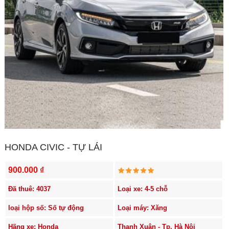
HONDA CIVIC - TỰ LÁI
900.000 ₫
Đã thuê: 4037
Loại xe: 4-5 chỗ
loại hộp số: Số tự động
Loại máy: Xăng
Hãng xe: Honda
Thanh Xuân - Tp. Hà Nội