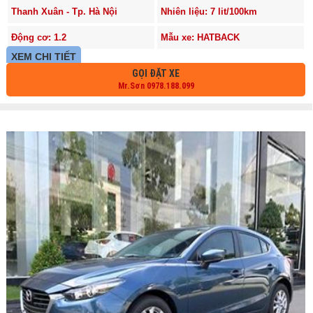
Thanh Xuân - Tp. Hà Nội
Nhiên liệu: 7 lit/100km
Động cơ: 1.2
Mẫu xe: HATBACK
XEM CHI TIẾT
GỌI ĐẶT XE
Mr.Sơn 0978.188.099