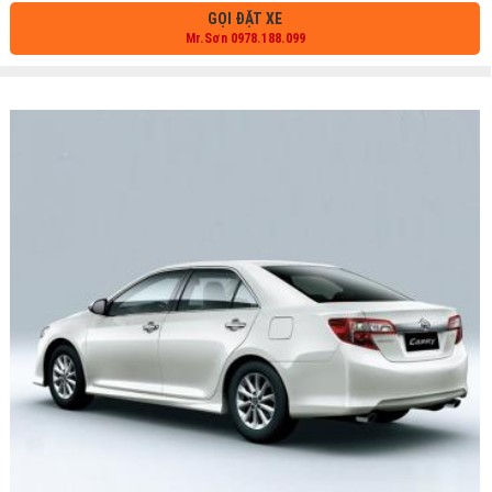
GỌI ĐẶT XE
Mr.Sơn 0978.188.099