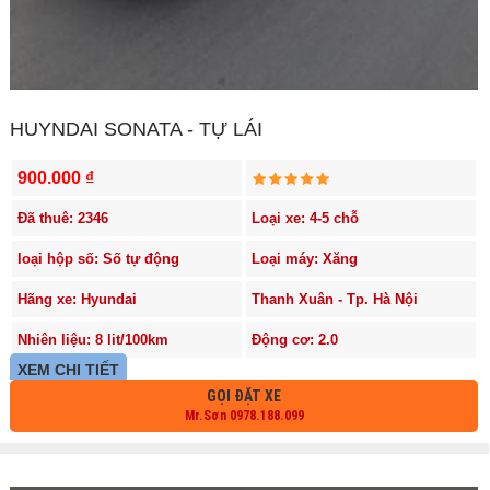
HUYNDAI SONATA - TỰ LÁI
900.000 ₫
Đã thuê: 2346
Loại xe: 4-5 chỗ
loại hộp số: Số tự động
Loại máy: Xăng
Hãng xe: Hyundai
Thanh Xuân - Tp. Hà Nội
Nhiên liệu: 8 lit/100km
Động cơ: 2.0
XEM CHI TIẾT
GỌI ĐẶT XE
Mr.Sơn 0978.188.099