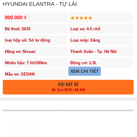
HYUNDAI ELANTRA - TỰ LÁI
900.000 ₫
Đã thuê: 2635
Loại xe: 4-5 chỗ
loại hộp số: Số tự động
Loại máy: Xăng
Hãng xe: Nissan
Thanh Xuân - Tp. Hà Nội
Nhiên liệu: 7 lit/100km
Động cơ: 1.5L
XEM CHI TIẾT
Mẫu xe: SEDAN
GỌI ĐẶT XE
Mr.Sơn 0978.188.099