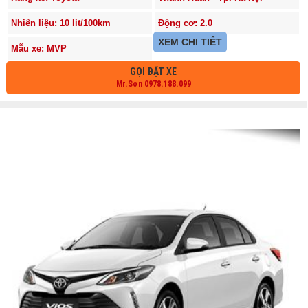
Nhiên liệu: 10 lit/100km
Động cơ: 2.0
XEM CHI TIẾT
Mẫu xe: MVP
GỌI ĐẶT XE
Mr.Sơn 0978.188.099