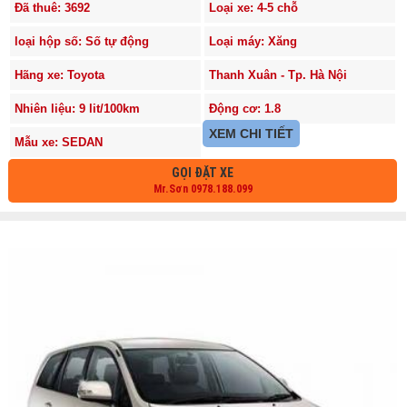
Đã thuê: 3692
Loại xe: 4-5 chỗ
loại hộp số: Số tự động
Loại máy: Xăng
Hãng xe: Toyota
Thanh Xuân - Tp. Hà Nội
Nhiên liệu: 9 lit/100km
Động cơ: 1.8
XEM CHI TIẾT
Mẫu xe: SEDAN
GỌI ĐẶT XE
Mr.Sơn 0978.188.099