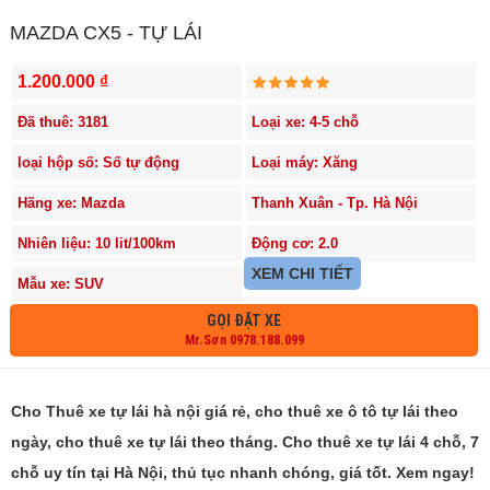
MAZDA CX5 - TỰ LÁI
1.200.000 ₫
Đã thuê: 3181
Loại xe: 4-5 chỗ
loại hộp số: Số tự động
Loại máy: Xăng
Hãng xe: Mazda
Thanh Xuân - Tp. Hà Nội
Nhiên liệu: 10 lit/100km
Động cơ: 2.0
XEM CHI TIẾT
Mẫu xe: SUV
GỌI ĐẶT XE
Mr.Sơn 0978.188.099
Cho Thuê xe tự lái hà nội giá rẻ, cho thuê xe ô tô tự lái theo
ngày, cho thuê xe tự lái theo tháng. Cho thuê xe tự lái 4 chỗ, 7
chỗ uy tín tại Hà Nội, thủ tục nhanh chóng, giá tốt. Xem ngay!