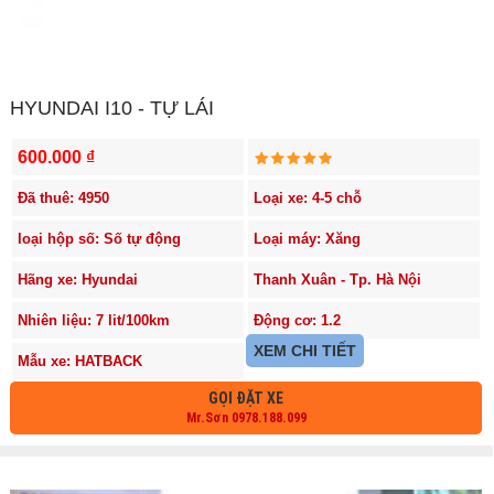
HYUNDAI I10 - TỰ LÁI
600.000 ₫
Đã thuê: 4950
Loại xe: 4-5 chỗ
loại hộp số: Số tự động
Loại máy: Xăng
Hãng xe: Hyundai
Thanh Xuân - Tp. Hà Nội
Nhiên liệu: 7 lit/100km
Động cơ: 1.2
XEM CHI TIẾT
Mẫu xe: HATBACK
GỌI ĐẶT XE
Mr.Sơn 0978.188.099