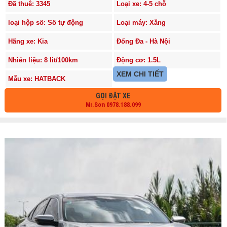
Đã thuê: 3345
Loại xe: 4-5 chỗ
loại hộp số: Số tự động
Loại máy: Xăng
Hãng xe: Kia
Đống Đa - Hà Nội
Nhiên liệu: 8 lit/100km
Động cơ: 1.5L
XEM CHI TIẾT
Mẫu xe: HATBACK
GỌI ĐẶT XE
Mr.Sơn 0978.188.099