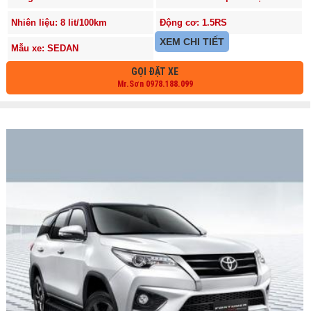
Nhiên liệu: 8 lit/100km
Động cơ: 1.5RS
XEM CHI TIẾT
Mẫu xe: SEDAN
GỌI ĐẶT XE
Mr.Sơn 0978.188.099