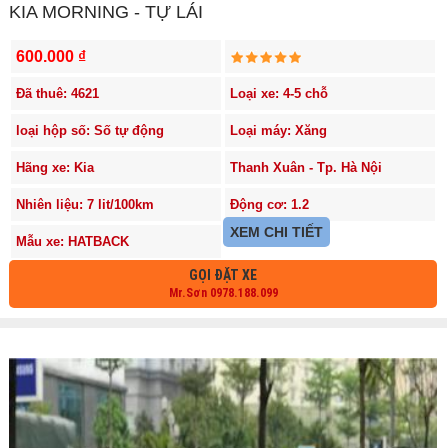
KIA MORNING - TỰ LÁI
600.000 ₫
Đã thuê: 4621
Loại xe: 4-5 chỗ
loại hộp số: Số tự động
Loại máy: Xăng
Hãng xe: Kia
Thanh Xuân - Tp. Hà Nội
Nhiên liệu: 7 lit/100km
Động cơ: 1.2
XEM CHI TIẾT
Mẫu xe: HATBACK
GỌI ĐẶT XE
Mr.Sơn 0978.188.099