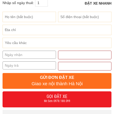
Nhập số ngày thuê:
ĐẶT XE NHANH
GỬI ĐƠN ĐẶT XE
Giao xe nội thành Hà Nội
GỌI ĐẶT XE
Mr.Sơn 0978.188.099