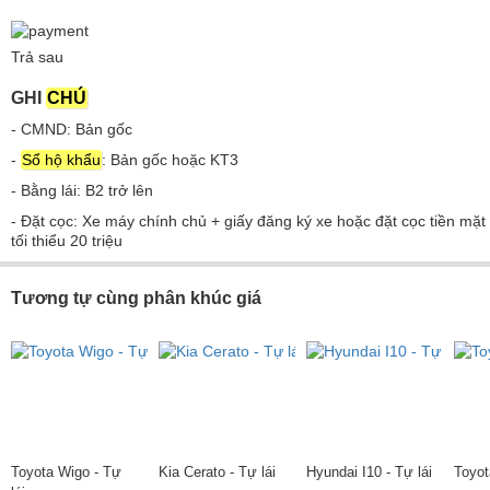
Trả sau
GHI
CHÚ
- CMND: Bản gốc
-
Sổ hộ khẩu
: Bản gốc hoặc KT3
- Bằng lái: B2 trở lên
- Đặt cọc: Xe máy chính chủ + giấy đăng ký xe hoặc đặt cọc tiền mặt
tối thiểu 20 triệu
Tương tự cùng phân khúc giá
Toyota Wigo - Tự
Kia Cerato - Tự lái
Hyundai I10 - Tự lái
Toyota