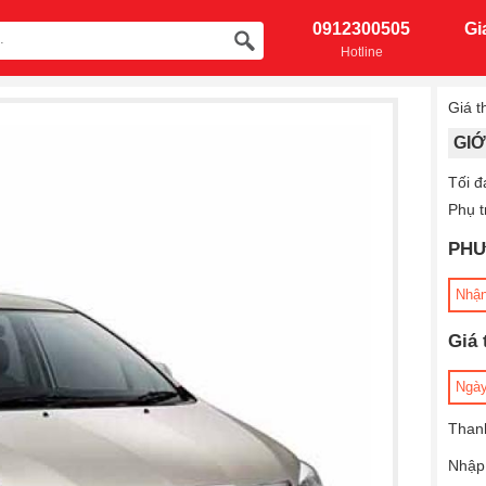
0912300505
Gi
Hotline
Giá t
GI
Tối đ
Phụ t
PHƯ
Nhận
Giá 
Ngày
Than
Nhập