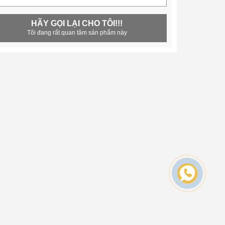
HÃY GỌI LẠI CHO TÔI!!!
Tôi đang rất quan tâm sản phẩm này