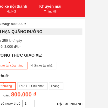
ao xe nội thành
Khuyến mãi
Hà Nội
Tháng 08
hường:
800.000 ₫
ỚI HẠN QUÃNG ĐƯỜNG
a 250 km/ngày
rội 3.000 đ/km
ƠNG THỨC GIAO XE:
 xe tại cửa hàng
Nhận xe tại nhà
thuê:
 thường
Thứ 7 + Chủ nhật
Tháng
800.000 ₫
h toán:
 số ngày thuê:
ĐẶT XE NHANH