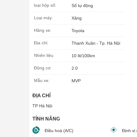
loại hộp số:
Số tự động
Loại máy:
Xăng
Hãng xe:
Toyota
Địa chỉ:
Thanh Xuân - Tp. Hà Nội
Nhiên liệu:
10 lit/100km
Động cơ:
2.0
Mẫu xe:
MVP
ĐỊA CHỈ
TP Hà Nội
TÍNH NĂNG
Điều hoà (A/C)
Định vị