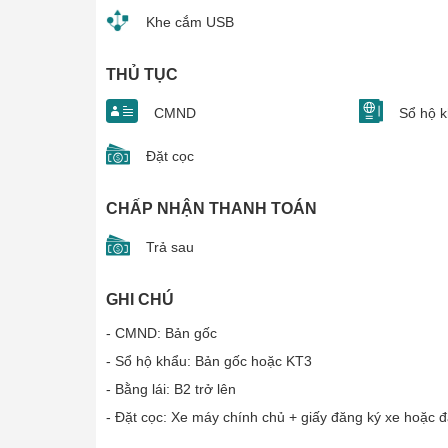
Khe cắm USB
THỦ TỤC
CMND
Sổ hộ 
Đặt cọc
CHẤP NHẬN THANH TOÁN
Trả sau
GHI CHÚ
- CMND: Bản gốc
- Sổ hộ khẩu: Bản gốc hoặc KT3
- Bằng lái: B2 trở lên
- Đặt cọc: Xe máy chính chủ + giấy đăng ký xe hoặc đặt