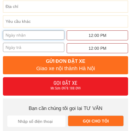
GỬI ĐƠN ĐẶT XE
Giao xe nội thành Hà Nội
GỌI ĐẶT XE
Mr.Sơn 0978.188.099
Bạn cần chúng tôi gọi lại TƯ VẤN
GỌI CHO TÔI