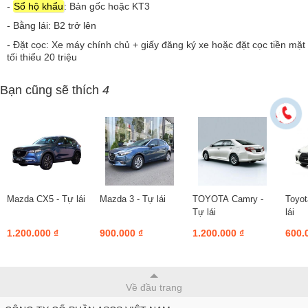
-
Sổ hộ khẩu
: Bản gốc hoặc KT3
- Bằng lái: B2 trở lên
- Đặt cọc: Xe máy chính chủ + giấy đăng ký xe hoặc đặt cọc tiền mặt
tối thiểu 20 triệu
Bạn cũng sẽ thích
4
Mazda CX5 - Tự lái
Mazda 3 - Tự lái
TOYOTA Camry -
Toyot
Tự lái
lái
1.200.000 ₫
900.000 ₫
1.200.000 ₫
600.
Về đầu trang