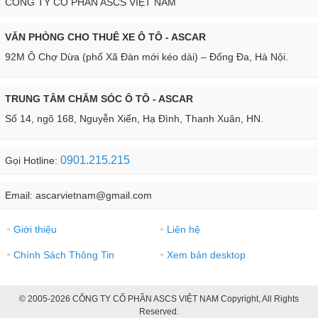
CÔNG TY CỐ PHẦN ASCS VIỆT NAM
VĂN PHÒNG CHO THUÊ XE Ô TÔ - ASCAR
92M Ô Chợ Dừa (phố Xã Đàn mới kéo dài) – Đống Đa, Hà Nội.
TRUNG TÂM CHĂM SÓC Ô TÔ - ASCAR
Số 14, ngõ 168, Nguyễn Xiển, Hạ Đình, Thanh Xuân, HN.
0901.215.215
Gọi Hotline:
Email: ascarvietnam@gmail.com
Giới thiệu
Liên hệ
●
●
Chính Sách Thông Tin
Xem bản desktop
●
●
© 2005-2026 CÔNG TY CỔ PHẦN ASCS VIỆT NAM Copyright, All Rights
Reserved.