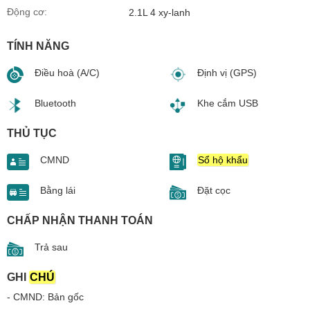
Động cơ:
2.1L 4 xy-lanh
TÍNH NĂNG
Điều hoà (A/C)
Định vị (GPS)
Bluetooth
Khe cắm USB
THỦ TỤC
CMND
Sổ hộ khẩu
Bằng lái
Đặt cọc
CHẤP NHẬN THANH TOÁN
Trả sau
GHI
CHÚ
- CMND: Bản gốc