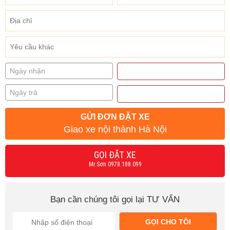
GỬI ĐƠN ĐẶT XE
Giao xe nội thành Hà Nội
GỌI ĐẶT XE
Mr.Sơn 0978.188.099
Bạn cần chúng tôi gọi lại TƯ VẤN
GỌI CHO TÔI