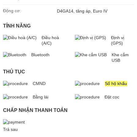
Động cơ:
D4GA14, tăng áp, Euro IV
TÍNH NĂNG
Điều hoà
Định vị
(A/C)
(GPS)
Bluetooth
Khe cắm
USB
THỦ TỤC
CMND
Sổ hộ khẩu
Bằng lái
Đặt cọc
CHẤP NHẬN THANH TOÁN
Trả sau